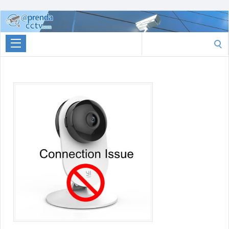
Aprenda
CCTV
Search
for: