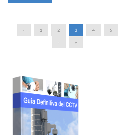
‹
1
2
3
4
5
›
»