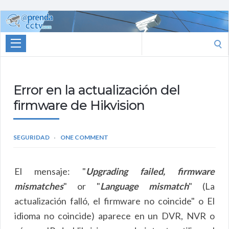
Aprenda
CCTV
Search
for:
Error en la actualización del
firmware de Hikvision
SEGURIDAD
ONE COMMENT
El mensaje:
"
Upgrading failed, firmware
mismatches
" or "
Language mismatch
" (
La
actualización falló, el firmware no coincide" o El
idioma no coincide) aparece en un DVR, NVR o