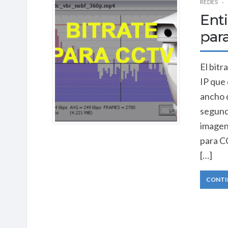
REDES
Ent
par
El bit
IP que 
ancho d
segund
imagen 
para C
[…]
CONTI