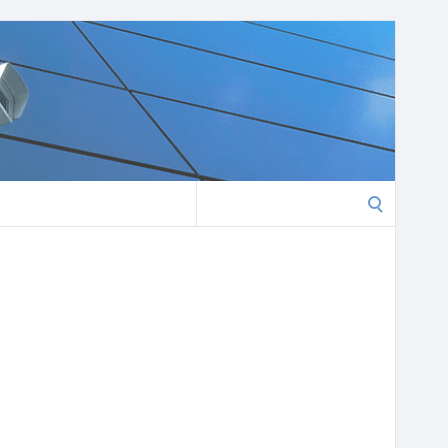
Search
for: