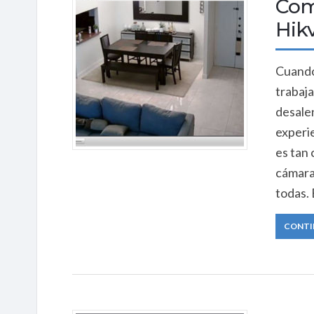
Com
Hikv
Cuando
trabaja
desalen
experi
es tan
cámaras
todas. 
CONTI