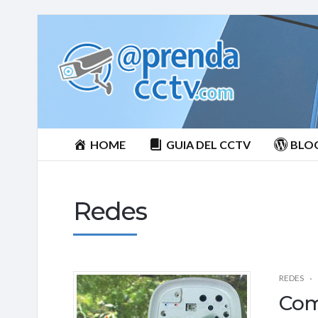
Aprenda
CCTV
HOME
GUIA DEL CCTV
BLO
Redes
REDES
Com