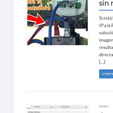
sin 
Si est
IP a la
solució
imagen 
result
direct
[…]
CONTI
REDES