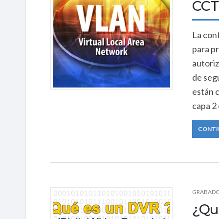
CCT
La con
para pr
autori
de seg
están c
capa 2 
CONTI
GRABADO
¿Qu