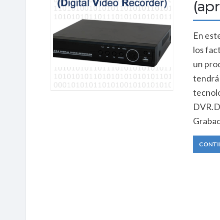
(apr
En est
los fac
un pro
tendrá
tecnolo
DVR.De
Grabad
CONTI