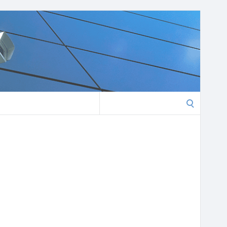
Search
for: