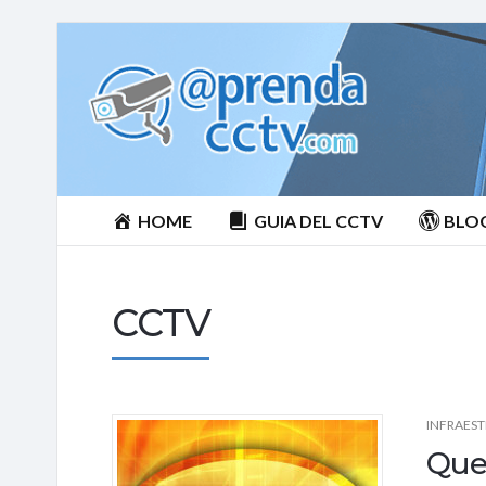
Aprenda
CCTV
HOME
GUIA DEL CCTV
BLO
CCTV
INFRAES
Que