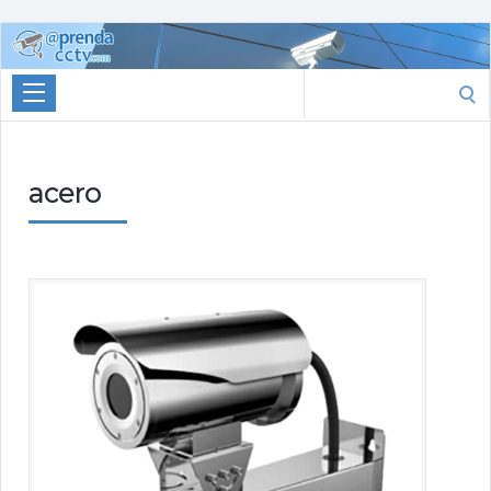
Aprenda
CCTV
Search
for:
acero