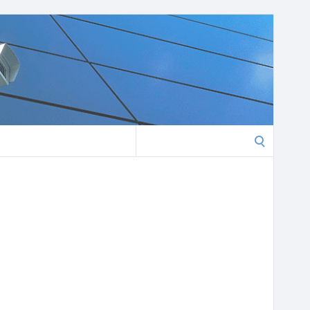
Search
for: