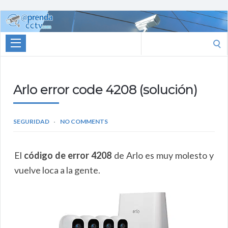
Aprenda
CCTV
Search
for:
Arlo error code 4208 (solución)
SEGURIDAD
NO COMMENTS
El
código de error 4208
de Arlo es muy molesto y
vuelve loca a la gente.