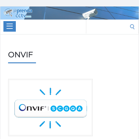
Aprenda
CCTV
Search
for:
ONVIF