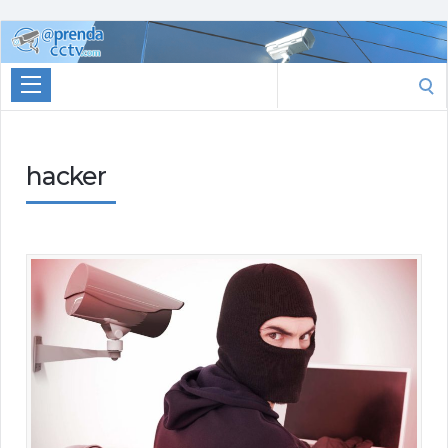
Aprenda
CCTV
Search
for:
hacker