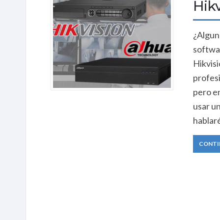
Hikv
​¿Algun
softwa
Hikvis
profes
pero e
usar un
hablaré
CONTI