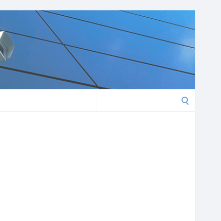
Search
for: