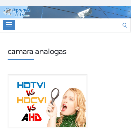
Aprenda
CCTV
Search
for:
camara analogas